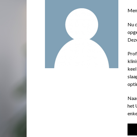
Men 
Nu d
opge
Deze
Prof
klin
keel
slaa
opti
Naas
het 
enke