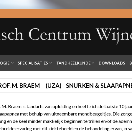
OGIE
SPECIALISATIES
TANDHEELKUNDE
DOWNLOADS
B
ROF. M. BRAEM – (UZA) - SNURKEN & SLAAPAPN
. M. Braem is tandarts van opleiding en heeft zich de laatste 10 j
laapapnea met behulp van uitneembare mondbeugeltjes. Die zorgen 
ong en de keel minder makkelijk beginnen te trillen en/of de adem
ebreide ervaring met dit ziektebeeld en de behandeling ervan, in 