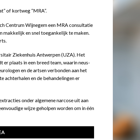
aat” of kortweg “MRA”.
isch Centrum Wijnegem een MRA consultatie
 makkelijk en snel toegankelijk te maken.
rts.
rsitair Ziekenhuis Antwerpen (UZA). Het
 er plaats in een breed team, waarin neus-
neurologen en de artsen verbonden aan het
te achterhalen en de behandelingen er
extracties onder algemene narcose uit aan
 eenvoudige wijze geholpen worden om in één
EA