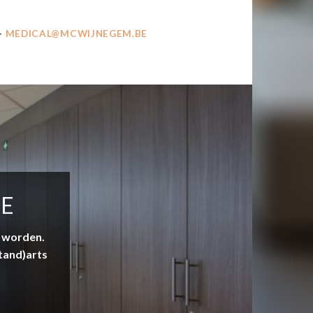
–
MEDICAL@MCWIJNEGEM.BE
NE
e worden.
tand)arts