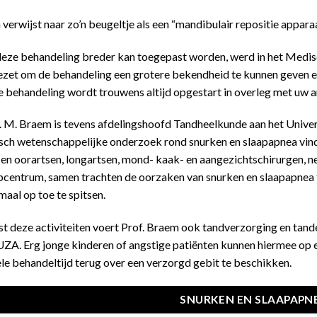
verwijst naar zo’n beugeltje als een “mandibulair repositie appar
eze behandeling breder kan toegepast worden, werd in het Med
zet om de behandeling een grotere bekendheid te kunnen geven en
 behandeling wordt trouwens altijd opgestart in overleg met uw a
. M. Braem is tevens afdelingshoofd Tandheelkunde aan het Unive
isch wetenschappelijke onderzoek rond snurken en slaapapnea vindt
 en oorartsen, longartsen, mond- kaak- en aangezichtschirurgen, 
pcentrum, samen trachten de oorzaken van snurken en slaapapnea 
maal op toe te spitsen.
t deze activiteiten voert Prof. Braem ook tandverzorging en tand
UZA. Erg jonge kinderen of angstige patiënten kunnen hiermee op
le behandeltijd terug over een verzorgd gebit te beschikken.
SNURKEN EN SLAAPAPN