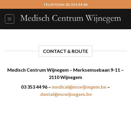
Skip
TELEFOON: 03 353 44 96
to
content
CONTACT & ROUTE
Medisch Centrum Wijnegem – Merksemsebaan 9-11 –
2110 Wijnegem
03 353 44 96 –
medical@mcwijnegem.be
–
dental@mcwijnegem.be