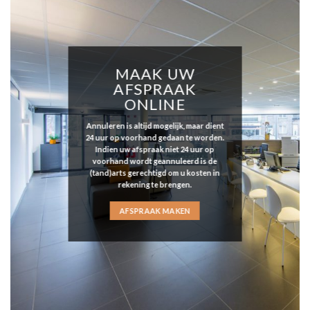
MAAK UW
AFSPRAAK
ONLINE
Annuleren is altijd mogelijk, maar dient
24 uur op voorhand gedaan te worden.
Indien uw afspraak niet 24 uur op
voorhand wordt geannuleerd is de
(tand)arts gerechtigd om u kosten in
rekening te brengen.
AFSPRAAK MAKEN