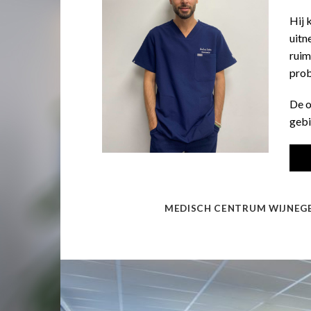
Hij 
uitn
ruim
prob
De o
gebi
MEDISCH CENTRUM WIJNEGEM