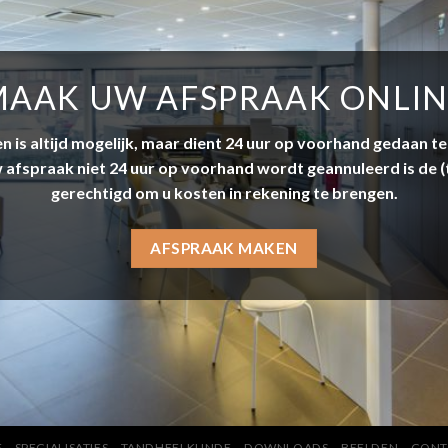
AAK UW AFSPRAAK ONLI
n is altijd mogelijk, maar dient 24 uur op voorhand gedaan t
w afspraak niet 24 uur op voorhand wordt geannuleerd is de (
gerechtigd om u kosten in rekening te brengen.
AFSPRAAK MAKEN
E
SPECIALISATIES
TANDHEELKUNDE
DOWNLOADS
BEELDEN
CONT