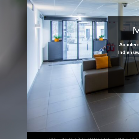
M
Annulere
Indien u
HOME
WOMEN’S HEALTH CLINIC
RADIOLOGI