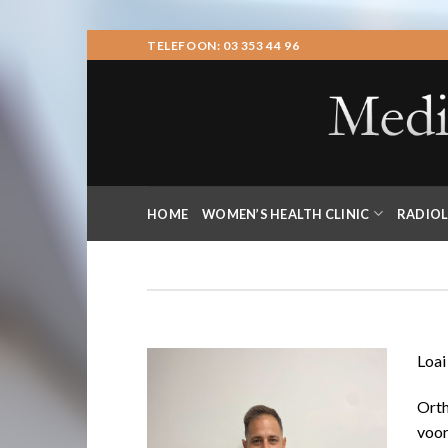
Skip
TELEFOON: 03 353 44 96
to
content
HOME
WOMEN’S HEALTH CLINIC
RADIOL
Loai
Orth
voor