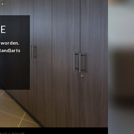
NE
e worden.
tand)arts
ACT & ROUTE